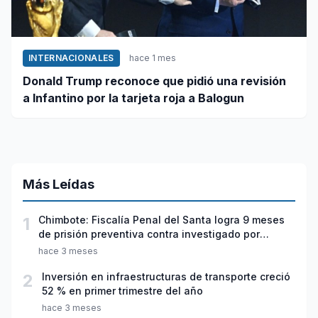
INTERNACIONALES
hace 1 mes
Donald Trump reconoce que pidió una revisión
a Infantino por la tarjeta roja a Balogun
Más Leídas
1
Chimbote: Fiscalía Penal del Santa logra 9 meses
de prisión preventiva contra investigado por
violación sexual y tentativa de feminicidio
hace 3 meses
2
Inversión en infraestructuras de transporte creció
52 % en primer trimestre del año
hace 3 meses