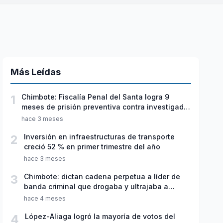
Más Leídas
1
Chimbote: Fiscalía Penal del Santa logra 9
meses de prisión preventiva contra investigado
por violación sexual y tentativa de feminicidio
hace 3 meses
2
Inversión en infraestructuras de transporte
creció 52 % en primer trimestre del año
hace 3 meses
3
Chimbote: dictan cadena perpetua a líder de
banda criminal que drogaba y ultrajaba a
jóvenes
hace 4 meses
4
López-Aliaga logró la mayoría de votos del