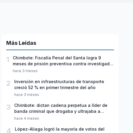
Más Leídas
1
Chimbote: Fiscalía Penal del Santa logra 9
meses de prisión preventiva contra investigado
por violación sexual y tentativa de feminicidio
hace 3 meses
2
Inversión en infraestructuras de transporte
creció 52 % en primer trimestre del año
hace 3 meses
3
Chimbote: dictan cadena perpetua a líder de
banda criminal que drogaba y ultrajaba a
jóvenes
hace 4 meses
4
López-Aliaga logró la mayoría de votos del