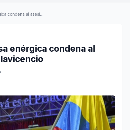
a condena al asesi...
a enérgica condena al
lavicencio
a