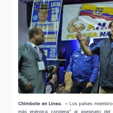
Chimbote en Línea. –
Los países miembro
más enérgica condena” al asesinato del 