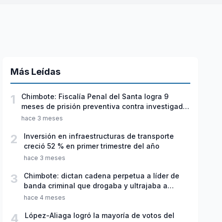
Más Leídas
1
Chimbote: Fiscalía Penal del Santa logra 9
meses de prisión preventiva contra investigado
por violación sexual y tentativa de feminicidio
hace 3 meses
2
Inversión en infraestructuras de transporte
creció 52 % en primer trimestre del año
hace 3 meses
3
Chimbote: dictan cadena perpetua a líder de
banda criminal que drogaba y ultrajaba a
jóvenes
hace 4 meses
4
López-Aliaga logró la mayoría de votos del