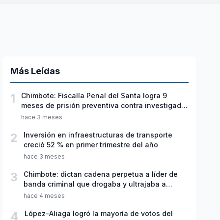
Más Leídas
1
Chimbote: Fiscalía Penal del Santa logra 9
meses de prisión preventiva contra investigado
por violación sexual y tentativa de feminicidio
hace 3 meses
2
Inversión en infraestructuras de transporte
creció 52 % en primer trimestre del año
hace 3 meses
3
Chimbote: dictan cadena perpetua a líder de
banda criminal que drogaba y ultrajaba a
jóvenes
hace 4 meses
4
López-Aliaga logró la mayoría de votos del