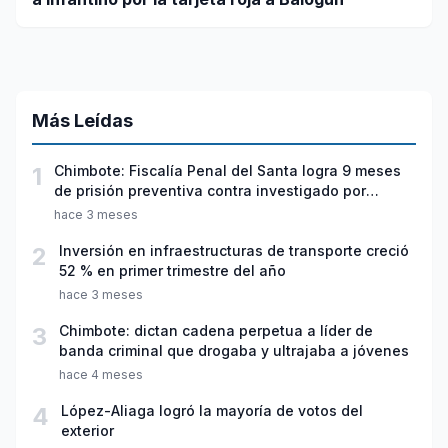
Más Leídas
1
Chimbote: Fiscalía Penal del Santa logra 9 meses
de prisión preventiva contra investigado por
violación sexual y tentativa de feminicidio
hace 3 meses
2
Inversión en infraestructuras de transporte creció
52 % en primer trimestre del año
hace 3 meses
3
Chimbote: dictan cadena perpetua a líder de
banda criminal que drogaba y ultrajaba a jóvenes
hace 4 meses
4
López-Aliaga logró la mayoría de votos del
exterior