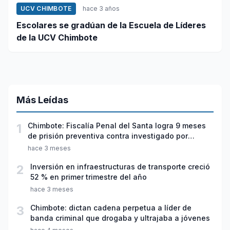
UCV CHIMBOTE
hace 3 años
Escolares se gradúan de la Escuela de Líderes
de la UCV Chimbote
Más Leídas
1
Chimbote: Fiscalía Penal del Santa logra 9 meses
de prisión preventiva contra investigado por
violación sexual y tentativa de feminicidio
hace 3 meses
2
Inversión en infraestructuras de transporte creció
52 % en primer trimestre del año
hace 3 meses
3
Chimbote: dictan cadena perpetua a líder de
banda criminal que drogaba y ultrajaba a jóvenes