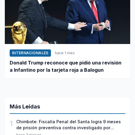
INTERNACIONALES
hace 1 mes
Donald Trump reconoce que pidió una revisión
a Infantino por la tarjeta roja a Balogun
Más Leídas
1
Chimbote: Fiscalía Penal del Santa logra 9 meses
de prisión preventiva contra investigado por
violación sexual y tentativa de feminicidio
hace 3 meses