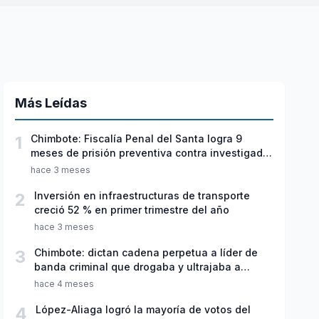
Más Leídas
1
Chimbote: Fiscalía Penal del Santa logra 9
meses de prisión preventiva contra investigado
por violación sexual y tentativa de feminicidio
hace 3 meses
2
Inversión en infraestructuras de transporte
creció 52 % en primer trimestre del año
hace 3 meses
3
Chimbote: dictan cadena perpetua a líder de
banda criminal que drogaba y ultrajaba a
jóvenes
hace 4 meses
4
López-Aliaga logró la mayoría de votos del