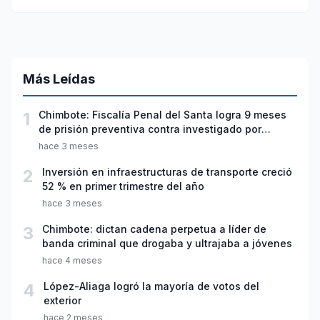
Más Leídas
1
Chimbote: Fiscalía Penal del Santa logra 9 meses
de prisión preventiva contra investigado por
violación sexual y tentativa de feminicidio
hace 3 meses
2
Inversión en infraestructuras de transporte creció
52 % en primer trimestre del año
hace 3 meses
3
Chimbote: dictan cadena perpetua a líder de
banda criminal que drogaba y ultrajaba a jóvenes
hace 4 meses
4
López-Aliaga logró la mayoría de votos del
exterior
hace 2 meses