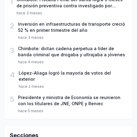
1
de prisión preventiva contra investigado por
violación sexual y tentativa de feminicidio
hace 3 meses
2
Inversión en infraestructuras de transporte creció
52 % en primer trimestre del año
hace 3 meses
3
Chimbote: dictan cadena perpetua a líder de
banda criminal que drogaba y ultrajaba a jóvenes
hace 4 meses
4
López-Aliaga logró la mayoría de votos del
exterior
hace 2 meses
5
Presidente y ministra de Economía se reunieron
con los titulares de JNE, ONPE y Reniec
hace 5 meses
Secciones