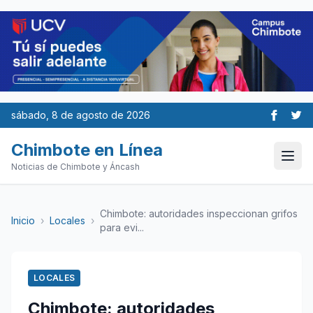
sábado, 8 de agosto de 2026
Chimbote en Línea
Noticias de Chimbote y Áncash
Chimbote: autoridades inspeccionan grifos
Inicio
›
Locales
›
para evi...
LOCALES
Chimbote: autoridades