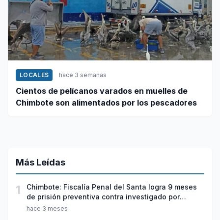
LOCALES
hace 3 semanas
Cientos de pelícanos varados en muelles de
Chimbote son alimentados por los pescadores
Más Leídas
1
Chimbote: Fiscalía Penal del Santa logra 9 meses
de prisión preventiva contra investigado por
violación sexual y tentativa de feminicidio
hace 3 meses