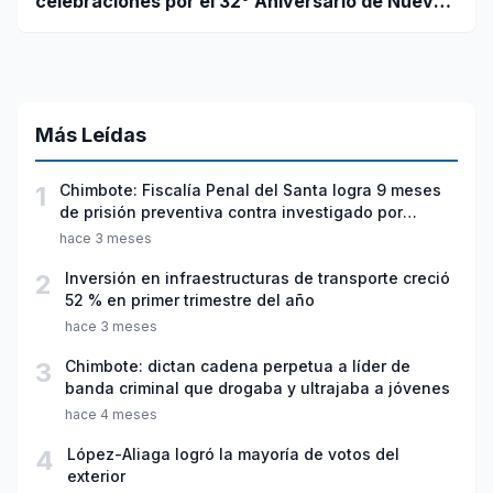
celebraciones por el 32° Aniversario de Nuevo
Chimbote
Más Leídas
1
Chimbote: Fiscalía Penal del Santa logra 9 meses
de prisión preventiva contra investigado por
violación sexual y tentativa de feminicidio
hace 3 meses
2
Inversión en infraestructuras de transporte creció
52 % en primer trimestre del año
hace 3 meses
3
Chimbote: dictan cadena perpetua a líder de
banda criminal que drogaba y ultrajaba a jóvenes
hace 4 meses
4
López-Aliaga logró la mayoría de votos del
exterior