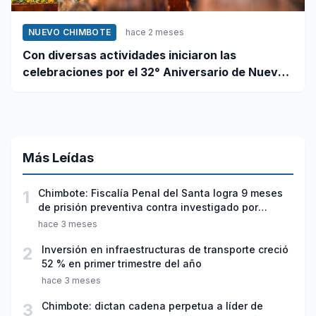
NUEVO CHIMBOTE
hace 2 meses
Con diversas actividades iniciaron las
celebraciones por el 32° Aniversario de Nuevo
Chimbote
Más Leídas
1
Chimbote: Fiscalía Penal del Santa logra 9 meses
de prisión preventiva contra investigado por
violación sexual y tentativa de feminicidio
hace 3 meses
2
Inversión en infraestructuras de transporte creció
52 % en primer trimestre del año
hace 3 meses
3
Chimbote: dictan cadena perpetua a líder de