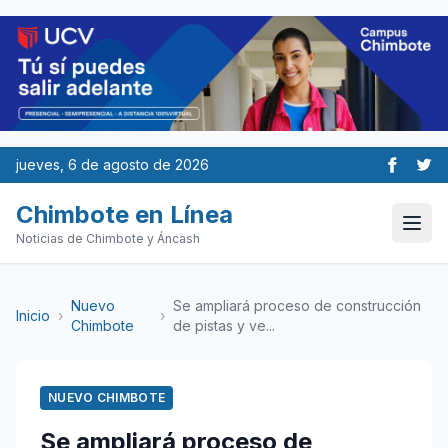
jueves, 6 de agosto de 2026
Chimbote en Línea
Noticias de Chimbote y Áncash
Nuevo
Se ampliará proceso de construcción
Inicio
›
›
Chimbote
de pistas y ve...
NUEVO CHIMBOTE
Se ampliará proceso de