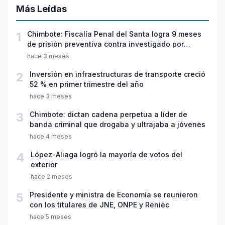
Más Leídas
1
Chimbote: Fiscalía Penal del Santa logra 9 meses
de prisión preventiva contra investigado por
violación sexual y tentativa de feminicidio
hace 3 meses
2
Inversión en infraestructuras de transporte creció
52 % en primer trimestre del año
hace 3 meses
3
Chimbote: dictan cadena perpetua a líder de
banda criminal que drogaba y ultrajaba a jóvenes
hace 4 meses
4
López-Aliaga logró la mayoría de votos del
exterior
hace 2 meses
5
Presidente y ministra de Economía se reunieron
con los titulares de JNE, ONPE y Reniec
hace 5 meses