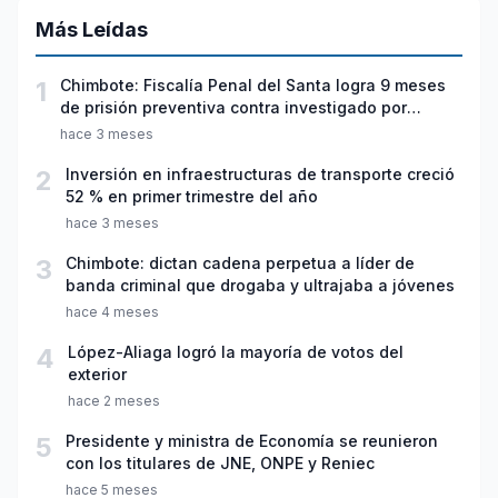
Más Leídas
1
Chimbote: Fiscalía Penal del Santa logra 9 meses
de prisión preventiva contra investigado por
violación sexual y tentativa de feminicidio
hace 3 meses
2
Inversión en infraestructuras de transporte creció
52 % en primer trimestre del año
hace 3 meses
3
Chimbote: dictan cadena perpetua a líder de
banda criminal que drogaba y ultrajaba a jóvenes
hace 4 meses
4
López-Aliaga logró la mayoría de votos del
exterior
hace 2 meses
5
Presidente y ministra de Economía se reunieron
con los titulares de JNE, ONPE y Reniec
hace 5 meses