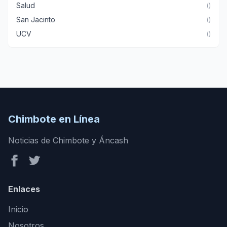
Salud
()
San Jacinto
()
UCV
()
Chimbote en Línea
Noticias de Chimbote y Áncash
Enlaces
Inicio
Nosotros