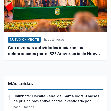
NUEVO CHIMBOTE
hace 2 meses
Con diversas actividades iniciaron las
celebraciones por el 32° Aniversario de Nuevo
Chimbote
Más Leídas
1
Chimbote: Fiscalía Penal del Santa logra 9 meses
de prisión preventiva contra investigado por
violación sexual y tentativa de feminicidio
hace 3 meses