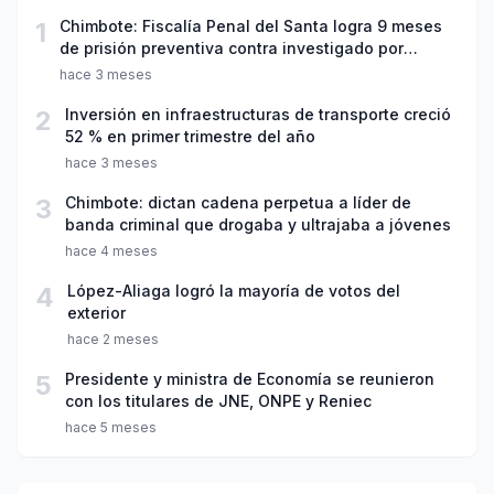
1
Chimbote: Fiscalía Penal del Santa logra 9 meses
de prisión preventiva contra investigado por
violación sexual y tentativa de feminicidio
hace 3 meses
2
Inversión en infraestructuras de transporte creció
52 % en primer trimestre del año
hace 3 meses
3
Chimbote: dictan cadena perpetua a líder de
banda criminal que drogaba y ultrajaba a jóvenes
hace 4 meses
4
López-Aliaga logró la mayoría de votos del
exterior
hace 2 meses
5
Presidente y ministra de Economía se reunieron
con los titulares de JNE, ONPE y Reniec
hace 5 meses