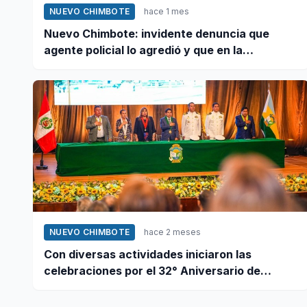
NUEVO CHIMBOTE
hace 1 mes
Nuevo Chimbote: invidente denuncia que
agente policial lo agredió y que en la
comisaría se negaron a atender su caso
NUEVO CHIMBOTE
hace 2 meses
Con diversas actividades iniciaron las
celebraciones por el 32° Aniversario de
Nuevo Chimbote