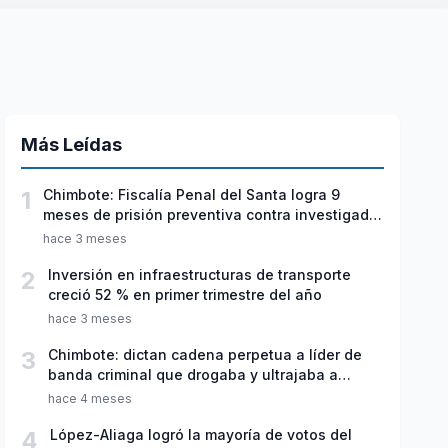
Más Leídas
1
Chimbote: Fiscalía Penal del Santa logra 9
meses de prisión preventiva contra investigado
por violación sexual y tentativa de feminicidio
hace 3 meses
2
Inversión en infraestructuras de transporte
creció 52 % en primer trimestre del año
hace 3 meses
3
Chimbote: dictan cadena perpetua a líder de
banda criminal que drogaba y ultrajaba a
jóvenes
hace 4 meses
4
López-Aliaga logró la mayoría de votos del