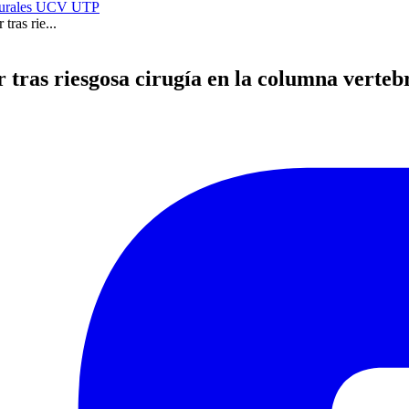
urales
UCV
UTP
ras rie...
 tras riesgosa cirugía en la columna verteb