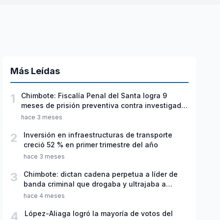
Más Leídas
1
Chimbote: Fiscalía Penal del Santa logra 9
meses de prisión preventiva contra investigado
por violación sexual y tentativa de feminicidio
hace 3 meses
2
Inversión en infraestructuras de transporte
creció 52 % en primer trimestre del año
hace 3 meses
3
Chimbote: dictan cadena perpetua a líder de
banda criminal que drogaba y ultrajaba a
jóvenes
hace 4 meses
4
López-Aliaga logró la mayoría de votos del