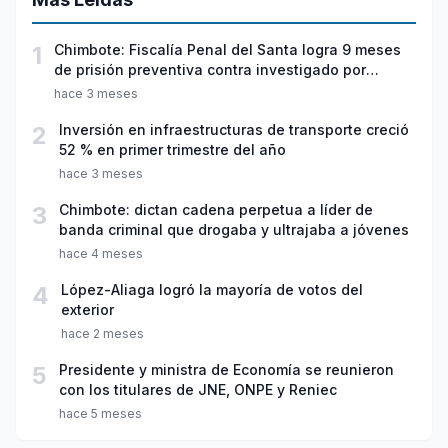
1
Chimbote: Fiscalía Penal del Santa logra 9 meses
de prisión preventiva contra investigado por
violación sexual y tentativa de feminicidio
hace 3 meses
2
Inversión en infraestructuras de transporte creció
52 % en primer trimestre del año
hace 3 meses
3
Chimbote: dictan cadena perpetua a líder de
banda criminal que drogaba y ultrajaba a jóvenes
hace 4 meses
4
López-Aliaga logró la mayoría de votos del
exterior
hace 2 meses
5
Presidente y ministra de Economía se reunieron
con los titulares de JNE, ONPE y Reniec
hace 5 meses