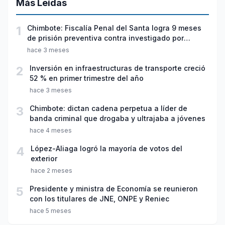
Más Leídas
1
Chimbote: Fiscalía Penal del Santa logra 9 meses
de prisión preventiva contra investigado por
violación sexual y tentativa de feminicidio
hace 3 meses
2
Inversión en infraestructuras de transporte creció
52 % en primer trimestre del año
hace 3 meses
3
Chimbote: dictan cadena perpetua a líder de
banda criminal que drogaba y ultrajaba a jóvenes
hace 4 meses
4
López-Aliaga logró la mayoría de votos del
exterior
hace 2 meses
5
Presidente y ministra de Economía se reunieron
con los titulares de JNE, ONPE y Reniec
hace 5 meses