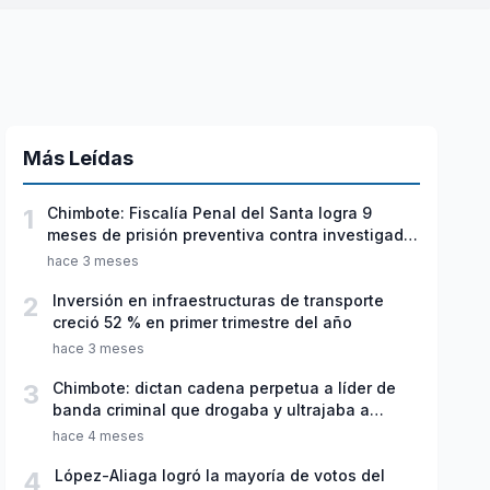
Más Leídas
1
Chimbote: Fiscalía Penal del Santa logra 9
meses de prisión preventiva contra investigado
por violación sexual y tentativa de feminicidio
hace 3 meses
2
Inversión en infraestructuras de transporte
creció 52 % en primer trimestre del año
hace 3 meses
3
Chimbote: dictan cadena perpetua a líder de
banda criminal que drogaba y ultrajaba a
jóvenes
hace 4 meses
4
López-Aliaga logró la mayoría de votos del