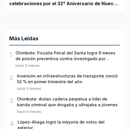
celebraciones por el 32° Aniversario de Nuevo
Chimbote
Más Leídas
1
Chimbote: Fiscalía Penal del Santa logra 9 meses
de prisión preventiva contra investigado por
violación sexual y tentativa de feminicidio
hace 3 meses
2
Inversión en infraestructuras de transporte creció
52 % en primer trimestre del año
hace 3 meses
3
Chimbote: dictan cadena perpetua a líder de
banda criminal que drogaba y ultrajaba a jóvenes
hace 4 meses
4
López-Aliaga logró la mayoría de votos del
exterior