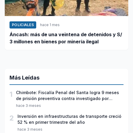
POLICIALES
hace 1 mes
Áncash: más de una veintena de detenidos y S/
3 millones en bienes por minería ilegal
Más Leídas
1
Chimbote: Fiscalía Penal del Santa logra 9 meses
de prisión preventiva contra investigado por
violación sexual y tentativa de feminicidio
hace 3 meses
2
Inversión en infraestructuras de transporte creció
52 % en primer trimestre del año
hace 3 meses