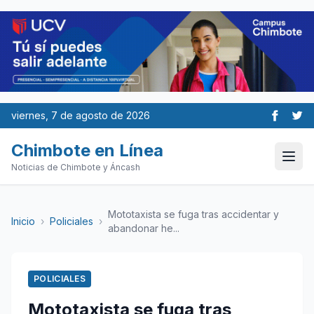
viernes, 7 de agosto de 2026
Chimbote en Línea
Noticias de Chimbote y Áncash
Mototaxista se fuga tras accidentar y
Inicio
›
Policiales
›
abandonar he...
POLICIALES
Mototaxista se fuga tras