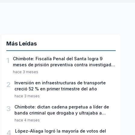
Más Leídas
1
Chimbote: Fiscalía Penal del Santa logra 9
meses de prisión preventiva contra investigado
por violación sexual y tentativa de feminicidio
hace 3 meses
2
Inversión en infraestructuras de transporte
creció 52 % en primer trimestre del año
hace 3 meses
3
Chimbote: dictan cadena perpetua a líder de
banda criminal que drogaba y ultrajaba a
jóvenes
hace 4 meses
4
López-Aliaga logró la mayoría de votos del