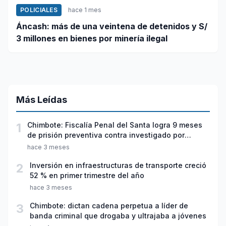
POLICIALES
hace 1 mes
Áncash: más de una veintena de detenidos y S/
3 millones en bienes por minería ilegal
Más Leídas
1
Chimbote: Fiscalía Penal del Santa logra 9 meses
de prisión preventiva contra investigado por
violación sexual y tentativa de feminicidio
hace 3 meses
2
Inversión en infraestructuras de transporte creció
52 % en primer trimestre del año
hace 3 meses
3
Chimbote: dictan cadena perpetua a líder de
banda criminal que drogaba y ultrajaba a jóvenes