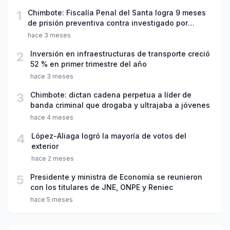
1
Chimbote: Fiscalía Penal del Santa logra 9 meses
de prisión preventiva contra investigado por
violación sexual y tentativa de feminicidio
hace 3 meses
2
Inversión en infraestructuras de transporte creció
52 % en primer trimestre del año
hace 3 meses
3
Chimbote: dictan cadena perpetua a líder de
banda criminal que drogaba y ultrajaba a jóvenes
hace 4 meses
4
López-Aliaga logró la mayoría de votos del
exterior
hace 2 meses
5
Presidente y ministra de Economía se reunieron
con los titulares de JNE, ONPE y Reniec
hace 5 meses