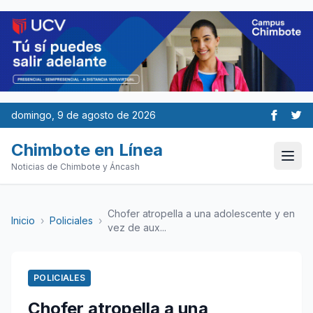
domingo, 9 de agosto de 2026
Chimbote en Línea
Noticias de Chimbote y Áncash
Chofer atropella a una adolescente y en
Inicio
›
Policiales
›
vez de aux...
POLICIALES
Chofer atropella a una