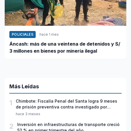
POLICIALES
hace 1 mes
Áncash: más de una veintena de detenidos y S/
3 millones en bienes por minería ilegal
Más Leídas
1
Chimbote: Fiscalía Penal del Santa logra 9 meses
de prisión preventiva contra investigado por
violación sexual y tentativa de feminicidio
hace 3 meses
2
Inversión en infraestructuras de transporte creció
52 % en primer trimestre del año