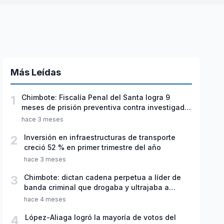
Más Leídas
1
Chimbote: Fiscalía Penal del Santa logra 9
meses de prisión preventiva contra investigado
por violación sexual y tentativa de feminicidio
hace 3 meses
2
Inversión en infraestructuras de transporte
creció 52 % en primer trimestre del año
hace 3 meses
3
Chimbote: dictan cadena perpetua a líder de
banda criminal que drogaba y ultrajaba a
jóvenes
hace 4 meses
4
López-Aliaga logró la mayoría de votos del