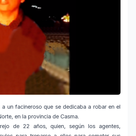
n a un facineroso que se dedicaba a robar en el
orte, en la provincia de Casma.
rejo de 22 años, quien, según los agentes,
ículos para treparse a ellos para cometer sus