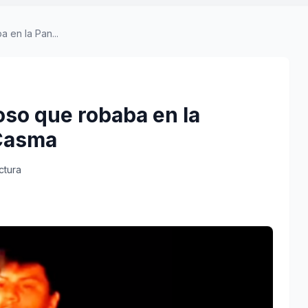
 en la Pan...
roso que robaba en la
 Casma
ctura