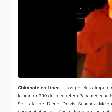
Chimbote en Línea. –
Los policías atraparo
kilómetro 399 de la carretera Panamericana N
Se trata de Diego Deivis Sánchez Melga
aprovechaban el tránsito lento de los veh