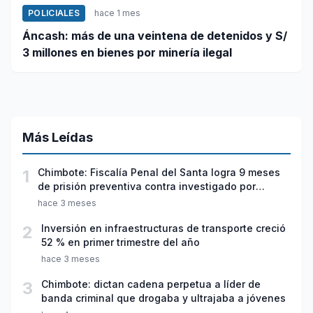
POLICIALES
hace 1 mes
Áncash: más de una veintena de detenidos y S/
3 millones en bienes por minería ilegal
Más Leídas
1
Chimbote: Fiscalía Penal del Santa logra 9 meses
de prisión preventiva contra investigado por
violación sexual y tentativa de feminicidio
hace 3 meses
2
Inversión en infraestructuras de transporte creció
52 % en primer trimestre del año
hace 3 meses
3
Chimbote: dictan cadena perpetua a líder de
banda criminal que drogaba y ultrajaba a jóvenes