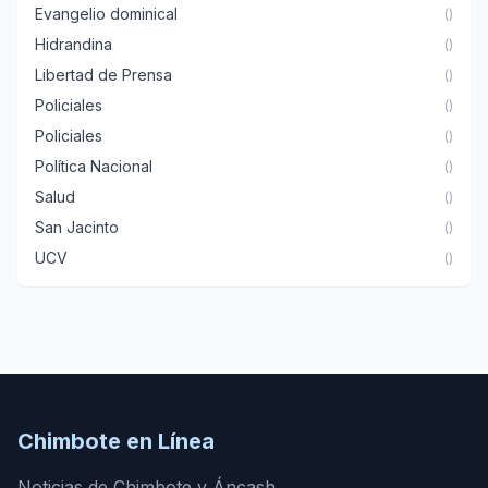
Evangelio dominical
()
Hidrandina
()
Libertad de Prensa
()
Policiales
()
Policiales
()
Política Nacional
()
Salud
()
San Jacinto
()
UCV
()
Chimbote en Línea
Noticias de Chimbote y Áncash