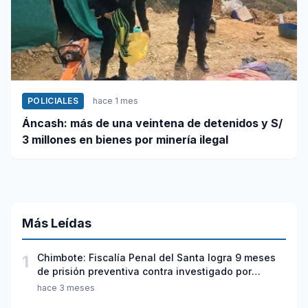
POLICIALES
hace 1 mes
Áncash: más de una veintena de detenidos y S/
3 millones en bienes por minería ilegal
Más Leídas
1
Chimbote: Fiscalía Penal del Santa logra 9 meses
de prisión preventiva contra investigado por
violación sexual y tentativa de feminicidio
hace 3 meses