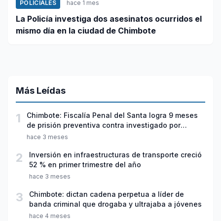
POLICIALES
hace 1 mes
La Policía investiga dos asesinatos ocurridos el
mismo día en la ciudad de Chimbote
Más Leídas
1
Chimbote: Fiscalía Penal del Santa logra 9 meses
de prisión preventiva contra investigado por
violación sexual y tentativa de feminicidio
hace 3 meses
2
Inversión en infraestructuras de transporte creció
52 % en primer trimestre del año
hace 3 meses
3
Chimbote: dictan cadena perpetua a líder de
banda criminal que drogaba y ultrajaba a jóvenes
hace 4 meses