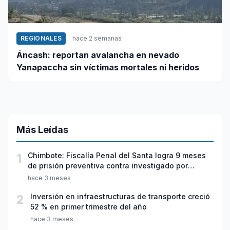
REGIONALES
hace 2 semanas
Áncash: reportan avalancha en nevado
Yanapaccha sin víctimas mortales ni heridos
Más Leídas
1
Chimbote: Fiscalía Penal del Santa logra 9 meses
de prisión preventiva contra investigado por
violación sexual y tentativa de feminicidio
hace 3 meses
2
Inversión en infraestructuras de transporte creció
52 % en primer trimestre del año
hace 3 meses