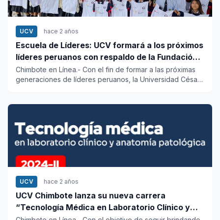
UCV
hace 2 años
Escuela de Líderes: UCV formará a los próximos
líderes peruanos con respaldo de la Fundación
Real Madrid
Chimbote en Línea.- Con el fin de formar a las próximas
generaciones de líderes peruanos, la Universidad César
Vallejo (...
UCV
hace 2 años
UCV Chimbote lanza su nueva carrera
“Tecnología Médica en Laboratorio Clínico y
Anatomía Patológica”
Chimbote en Línea.- Con el objetivo de seguir brindando