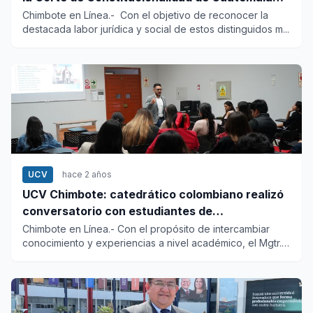
por defender la democracia y justicia en su país
Chimbote en Línea.- Con el objetivo de reconocer la
destacada labor jurídica y social de estos distinguidos m...
UCV
hace 2 años
UCV Chimbote: catedrático colombiano realizó
conversatorio con estudiantes de
comunicaciones
Chimbote en Línea.- Con el propósito de intercambiar
conocimiento y experiencias a nivel académico, el Mgtr.
John Gómez...