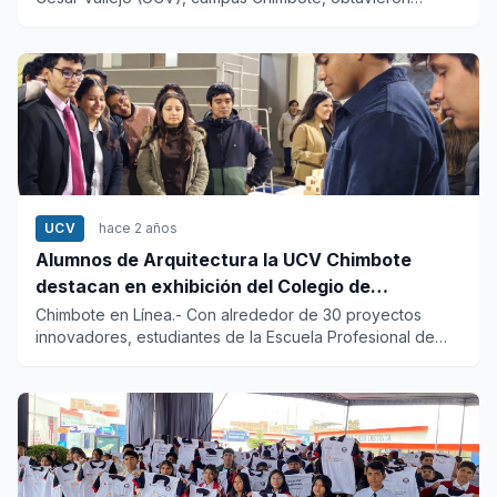
medallas de oro y...
UCV
hace 2 años
Alumnos de Arquitectura la UCV Chimbote
destacan en exhibición del Colegio de
Arquitectos de Áncash
Chimbote en Línea.- Con alrededor de 30 proyectos
innovadores, estudiantes de la Escuela Profesional de
Arquitectura de...