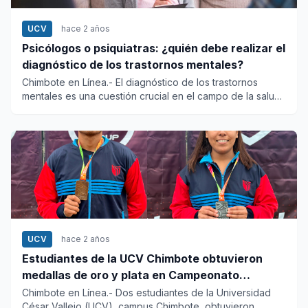
UCV
hace 2 años
Psicólogos o psiquiatras: ¿quién debe realizar el
diagnóstico de los trastornos mentales?
Chimbote en Línea.- El diagnóstico de los trastornos
mentales es una cuestión crucial en el campo de la salud
mental y,...
UCV
hace 2 años
Estudiantes de la UCV Chimbote obtuvieron
medallas de oro y plata en Campeonato
Nacional de Atletismo
Chimbote en Línea.- Dos estudiantes de la Universidad
César Vallejo (UCV), campus Chimbote, obtuvieron