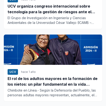
UCV organiza congreso internacional sobre
tecnología para la gestión de riesgos ante el
cambio climático
El Grupo de Investigación en Ingeniería y Ciencias
Ambientales de la Universidad César Vallejo (ICAMB –
UCV) organ...
UCV
hace 1 año
El rol de los adultos mayores en la formación de
los nietos: un pilar fundamental en la vida
familiar
Chimbote en Línea.- Según la Defensoría del Pueblo, las
personas adultas mayores representan, actualmente, el
13.6...