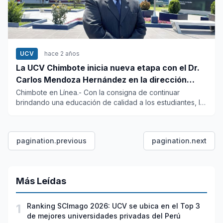
UCV
hace 2 años
La UCV Chimbote inicia nueva etapa con el Dr.
Carlos Mendoza Hernández en la dirección
general
Chimbote en Línea.- Con la consigna de continuar
brindando una educación de calidad a los estudiantes, la
Universidad Cé...
pagination.previous
pagination.next
Más Leídas
1
Ranking SCImago 2026: UCV se ubica en el Top 3
de mejores universidades privadas del Perú