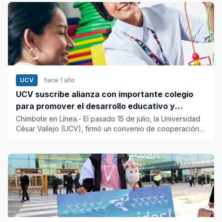
UCV
hace 1 año
UCV suscribe alianza con importante colegio
para promover el desarrollo educativo y
profesional
Chimbote en Línea.- El pasado 15 de julio, la Universidad
César Vallejo (UCV), firmó un convenio de cooperación
instituc...