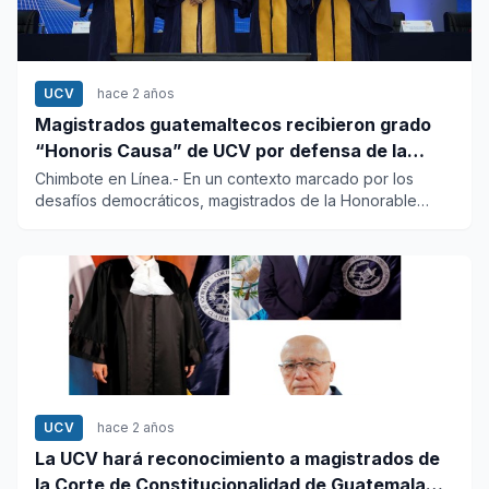
UCV
hace 2 años
Magistrados guatemaltecos recibieron grado
“Honoris Causa” de UCV por defensa de la
democracia y justicia en su país
Chimbote en Línea.- En un contexto marcado por los
desafíos democráticos, magistrados de la Honorable
Corte de Constituc...
UCV
hace 2 años
La UCV hará reconocimiento a magistrados de
la Corte de Constitucionalidad de Guatemala