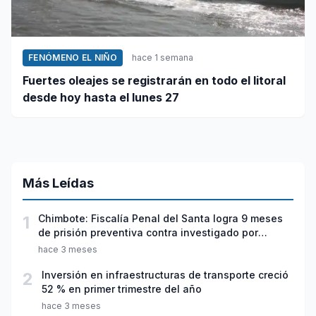
FENÓMENO EL NIÑO
hace 1 semana
Fuertes oleajes se registrarán en todo el litoral
desde hoy hasta el lunes 27
Más Leídas
1
Chimbote: Fiscalía Penal del Santa logra 9 meses
de prisión preventiva contra investigado por
violación sexual y tentativa de feminicidio
hace 3 meses
2
Inversión en infraestructuras de transporte creció
52 % en primer trimestre del año
hace 3 meses