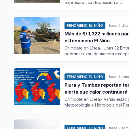
expresaron su disposición a c...
FENÓMENO EL NIÑO
hace 6 días
Más de S/ 1,322 millones pa
el fenómeno El Niño
Chimbote en Línea.- Unas 32 Emp
podrán utilizar, de manera excepc
FENÓMENO EL NIÑO
hace 1 sem
Piura y Tumbes reportan tempe
alerta que calor continuará
Chimbote en Línea.- Varias estaci
Meteorología e Hidrología del Per
FENÓMENO EL NIÑO
hace 2 sem