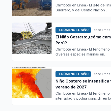
Chimbote en Línea.- El jefe del In
Guerrero; y del Centro Nacion...
FENÓMENO EL NIÑO
hace 1 mes
El Niño Costero: ¿cómo camb
Perú?
Chimbote en Línea.- El fenómeno 
diversas especies marinas en...
FENÓMENO EL NIÑO
hace 1 mes
Niño Costero se intensifica y
verano de 2027
Chimbote en Línea.- El fenómeno 
intensidad y podría coincidir en los