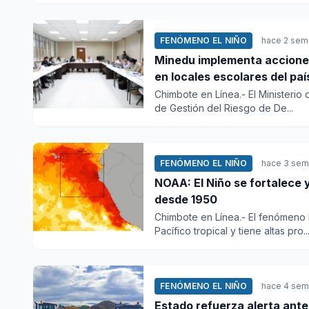
FENÓMENO EL NIÑO
hace 2 sem
Minedu implementa acciones
en locales escolares del paí
Chimbote en Línea.- El Ministerio
de Gestión del Riesgo de De...
FENÓMENO EL NIÑO
hace 3 se
NOAA: El Niño se fortalece 
desde 1950
Chimbote en Línea.- El fenómeno 
Pacífico tropical y tiene altas pro..
FENÓMENO EL NIÑO
hace 4 se
Estado refuerza alerta ant