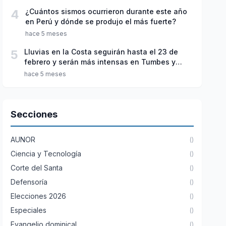
4
¿Cuántos sismos ocurrieron durante este año
en Perú y dónde se produjo el más fuerte?
hace 5 meses
5
Lluvias en la Costa seguirán hasta el 23 de
febrero y serán más intensas en Tumbes y
Piura
hace 5 meses
Secciones
AUNOR
()
Ciencia y Tecnología
()
Corte del Santa
()
Defensoría
()
Elecciones 2026
()
Especiales
()
Evangelio dominical
()