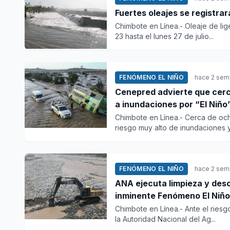
Fuertes oleajes se registrar
Chimbote en Línea.- Oleaje de li
23 hasta el lunes 27 de julio...
FENÓMENO EL NIÑO
hace 2 sem
Cenepred advierte que cerc
a inundaciones por “El Niño
Chimbote en Línea.- Cerca de oc
riesgo muy alto de inundaciones y 
FENÓMENO EL NIÑO
hace 2 sem
ANA ejecuta limpieza y desc
inminente Fenómeno El Niño
Chimbote en Línea.- Ante el riesg
la Autoridad Nacional del Ag...