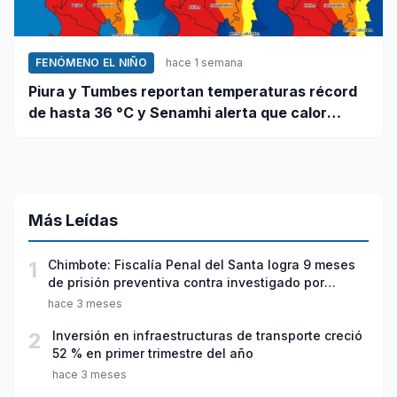
FENÓMENO EL NIÑO
hace 1 semana
Piura y Tumbes reportan temperaturas récord
de hasta 36 °C y Senamhi alerta que calor
continuará
Más Leídas
1
Chimbote: Fiscalía Penal del Santa logra 9 meses
de prisión preventiva contra investigado por
violación sexual y tentativa de feminicidio
hace 3 meses
2
Inversión en infraestructuras de transporte creció
52 % en primer trimestre del año
hace 3 meses