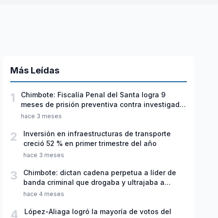
Más Leídas
1
Chimbote: Fiscalía Penal del Santa logra 9
meses de prisión preventiva contra investigado
por violación sexual y tentativa de feminicidio
hace 3 meses
2
Inversión en infraestructuras de transporte
creció 52 % en primer trimestre del año
hace 3 meses
3
Chimbote: dictan cadena perpetua a líder de
banda criminal que drogaba y ultrajaba a
jóvenes
hace 4 meses
4
López-Aliaga logró la mayoría de votos del