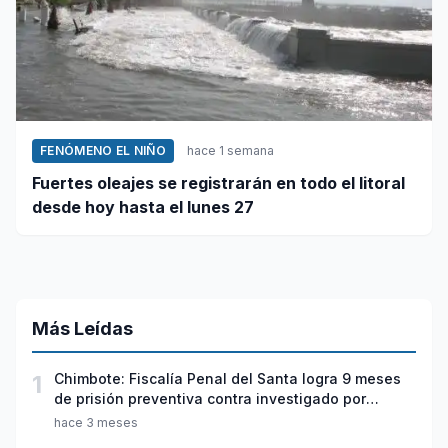
FENÓMENO EL NIÑO
hace 1 semana
Fuertes oleajes se registrarán en todo el litoral
desde hoy hasta el lunes 27
Más Leídas
1
Chimbote: Fiscalía Penal del Santa logra 9 meses
de prisión preventiva contra investigado por
violación sexual y tentativa de feminicidio
hace 3 meses