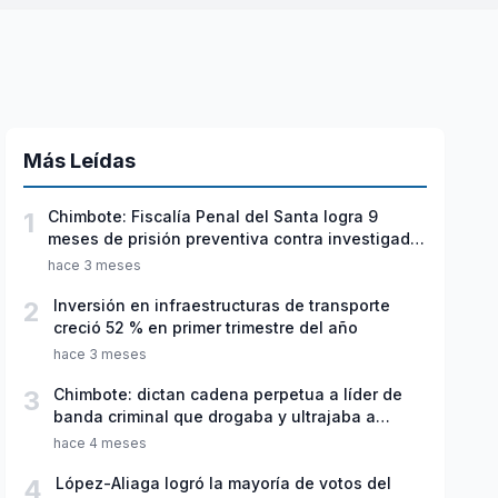
Más Leídas
1
Chimbote: Fiscalía Penal del Santa logra 9
meses de prisión preventiva contra investigado
por violación sexual y tentativa de feminicidio
hace 3 meses
2
Inversión en infraestructuras de transporte
creció 52 % en primer trimestre del año
hace 3 meses
3
Chimbote: dictan cadena perpetua a líder de
banda criminal que drogaba y ultrajaba a
jóvenes
hace 4 meses
4
López-Aliaga logró la mayoría de votos del