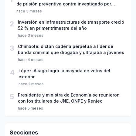
de prisión preventiva contra investigado por
violación sexual y tentativa de feminicidio
hace 3 meses
2
Inversión en infraestructuras de transporte creció
52 % en primer trimestre del año
hace 3 meses
3
Chimbote: dictan cadena perpetua a líder de
banda criminal que drogaba y ultrajaba a jóvenes
hace 4 meses
4
López-Aliaga logró la mayoría de votos del
exterior
hace 2 meses
5
Presidente y ministra de Economía se reunieron
con los titulares de JNE, ONPE y Reniec
hace 5 meses
Secciones