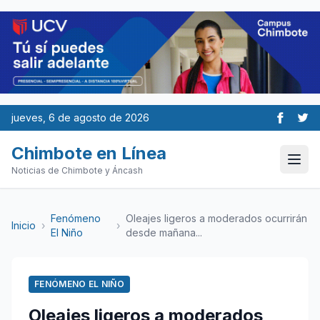
jueves, 6 de agosto de 2026
Chimbote en Línea
Noticias de Chimbote y Áncash
Fenómeno
Oleajes ligeros a moderados ocurrirán
Inicio
›
›
El Niño
desde mañana...
FENÓMENO EL NIÑO
Oleajes ligeros a moderados