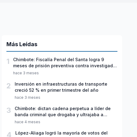
Más Leídas
1
Chimbote: Fiscalía Penal del Santa logra 9
meses de prisión preventiva contra investigado
por violación sexual y tentativa de feminicidio
hace 3 meses
2
Inversión en infraestructuras de transporte
creció 52 % en primer trimestre del año
hace 3 meses
3
Chimbote: dictan cadena perpetua a líder de
banda criminal que drogaba y ultrajaba a
jóvenes
hace 4 meses
4
López-Aliaga logró la mayoría de votos del