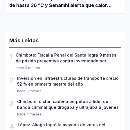
de hasta 36 °C y Senamhi alerta que calor
continuará
Más Leídas
1
Chimbote: Fiscalía Penal del Santa logra 9 meses
de prisión preventiva contra investigado por
violación sexual y tentativa de feminicidio
hace 3 meses
2
Inversión en infraestructuras de transporte creció
52 % en primer trimestre del año
hace 3 meses
3
Chimbote: dictan cadena perpetua a líder de
banda criminal que drogaba y ultrajaba a jóvenes
hace 4 meses
4
López-Aliaga logró la mayoría de votos del