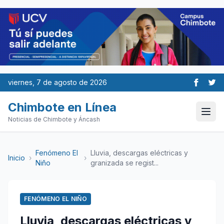
viernes, 7 de agosto de 2026
Chimbote en Línea
Noticias de Chimbote y Áncash
Fenómeno El
Lluvia, descargas eléctricas y
Inicio
›
›
Niño
granizada se regist...
FENÓMENO EL NIÑO
Lluvia, descargas eléctricas y