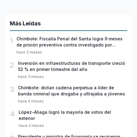
Más Leídas
1
Chimbote: Fiscalía Penal del Santa logra 9 meses
de prisión preventiva contra investigado por
violación sexual y tentativa de feminicidio
hace 3 meses
2
Inversión en infraestructuras de transporte creció
52 % en primer trimestre del año
hace 3 meses
3
Chimbote: dictan cadena perpetua a líder de
banda criminal que drogaba y ultrajaba a jóvenes
hace 4 meses
4
López-Aliaga logró la mayoría de votos del
exterior
hace 2 meses
Presidente y ministra de Economía se reunieron