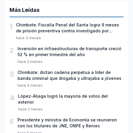
Más Leídas
1
Chimbote: Fiscalía Penal del Santa logra 9 meses
de prisión preventiva contra investigado por
violación sexual y tentativa de feminicidio
hace 3 meses
2
Inversión en infraestructuras de transporte creció
52 % en primer trimestre del año
hace 3 meses
3
Chimbote: dictan cadena perpetua a líder de
banda criminal que drogaba y ultrajaba a jóvenes
hace 4 meses
4
López-Aliaga logró la mayoría de votos del
exterior
hace 2 meses
5
Presidente y ministra de Economía se reunieron
con los titulares de JNE, ONPE y Reniec
hace 5 meses