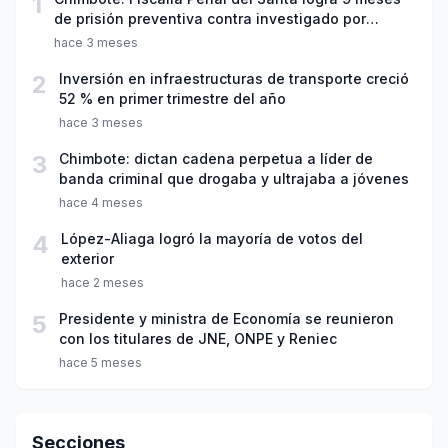
1
de prisión preventiva contra investigado por
violación sexual y tentativa de feminicidio
hace 3 meses
2
Inversión en infraestructuras de transporte creció
52 % en primer trimestre del año
hace 3 meses
3
Chimbote: dictan cadena perpetua a líder de
banda criminal que drogaba y ultrajaba a jóvenes
hace 4 meses
4
López-Aliaga logró la mayoría de votos del
exterior
hace 2 meses
5
Presidente y ministra de Economía se reunieron
con los titulares de JNE, ONPE y Reniec
hace 5 meses
Secciones