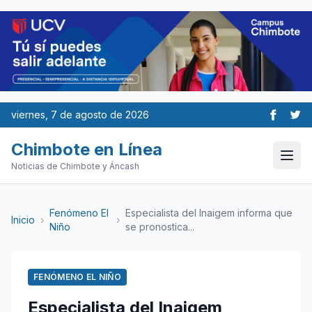
viernes, 7 de agosto de 2026
Chimbote en Línea
Noticias de Chimbote y Áncash
Fenómeno El
Especialista del Inaigem informa que
Inicio
›
›
Niño
se pronostica...
FENÓMENO EL NIÑO
Especialista del Inaigem