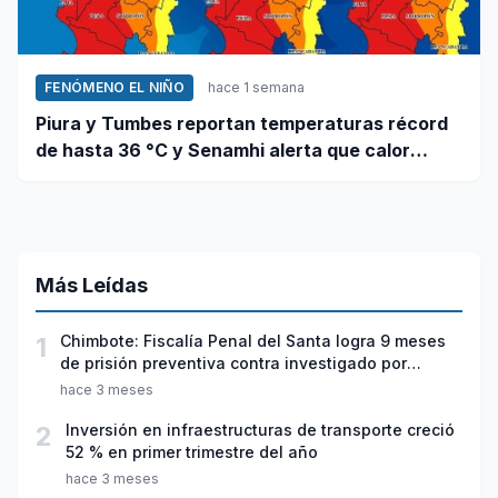
FENÓMENO EL NIÑO
hace 1 semana
Piura y Tumbes reportan temperaturas récord
de hasta 36 °C y Senamhi alerta que calor
continuará
Más Leídas
1
Chimbote: Fiscalía Penal del Santa logra 9 meses
de prisión preventiva contra investigado por
violación sexual y tentativa de feminicidio
hace 3 meses
2
Inversión en infraestructuras de transporte creció
52 % en primer trimestre del año
hace 3 meses