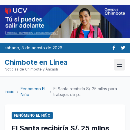
sábado, 8 de agosto de 2026
Chimbote en Línea
Noticias de Chimbote y Áncash
Fenómeno El
El Santa recibiría S/. 25 mllns para
Inicio
›
›
Niño
trabajos de p...
FENÓMENO EL NIÑO
El Santa recibiría S/. 25 mllns