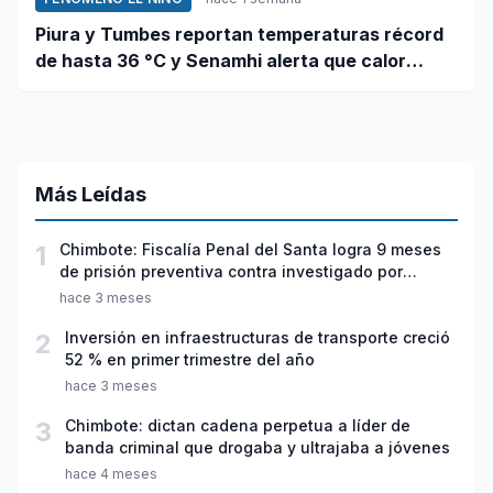
Piura y Tumbes reportan temperaturas récord
de hasta 36 °C y Senamhi alerta que calor
continuará
Más Leídas
1
Chimbote: Fiscalía Penal del Santa logra 9 meses
de prisión preventiva contra investigado por
violación sexual y tentativa de feminicidio
hace 3 meses
2
Inversión en infraestructuras de transporte creció
52 % en primer trimestre del año
hace 3 meses
3
Chimbote: dictan cadena perpetua a líder de
banda criminal que drogaba y ultrajaba a jóvenes
hace 4 meses